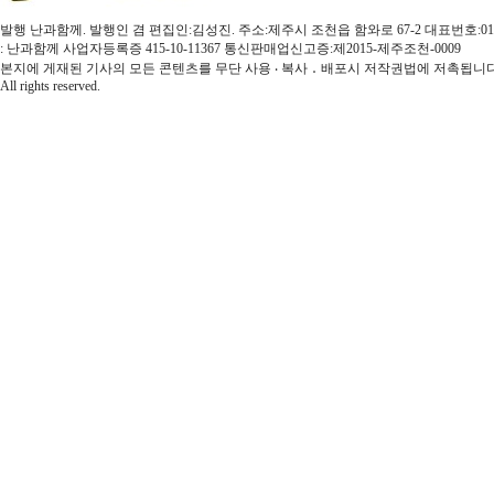
발행 난과함께. 발행인 겸 편집인:김성진. 주소:제주시 조천읍 함와로 67-2 대표번호:010-3579-4
: 난과함께 사업자등록증 415-10-11367 통신판매업신고증:제2015-제주조천-0009
본지에 게재된 기사의 모든 콘텐츠를 무단 사용 ‧ 복사 ․ 배포시 저작권법에 저촉됩니다.
All rights reserved.