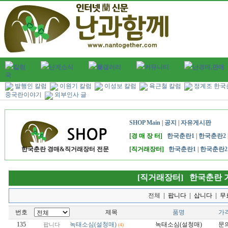
칼럼
난계소식
蘭갤러리
커뮤니티
난경매,판매
국
발행인 칼럼
이원기 칼럼
이성보 칼럼
육근철 칼럼
정계조 한국
중국란이야기
외부인사 글
SHOP Main
|
공지
|
자유게시판
[경 매 장 터]
한국춘란1
|
한국춘란2
한국춘란 경매&직거래장터 전문
[직거래장터]
한국춘란1
|
한국춘란2
[직거래장터] 한국춘란 
전체
|
팝니다
|
삽니다
|
무
번호
제목
품명
가
135
녹태소심(설청매)
녹태소심(설청매)
문
팝니다
(4)