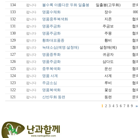
134
볼수록 아름다운 두화 일출봉
일출봉(고두화)
문
팝니다
133
명품수채화
장수
00
팝니다
132
명품중투복색화
지존
협
팝니다
131
명품주금화
주금보
협
팝니다
130
명품주금화
주몽
협
팝니다
129
황화대표품종
황비
협
팝니다
128
녹태소심(예명:설청매)
설청매(예)
협
팝니다
127
명품중투화
귀공자
협
팝니다
126
명품주금화
삼다도
협
팝니다
125
중투복색화
운선
협
팝니다
124
명품 사계
사계
문
팝니다
123
주금소심
루비
협
팝니다
122
명품복색화
꽃성
협
팝니다
121
산반두화 동련
동련
문
팝니다
1
2
3
4
5
6
7
8
9