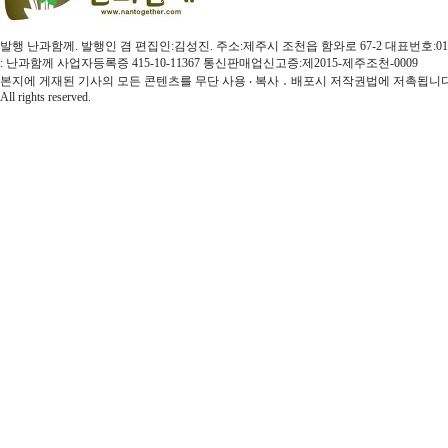
발행 난과함께. 발행인 겸 편집인:김성진. 주소:제주시 조천읍 함와로 67-2 대표번호:010-3579-4
: 난과함께 사업자등록증 415-10-11367 통신판매업신고증:제2015-제주조천-0009
본지에 게재된 기사의 모든 콘텐츠를 무단 사용 ‧ 복사 ․ 배포시 저작권법에 저촉됩니다.
All rights reserved.