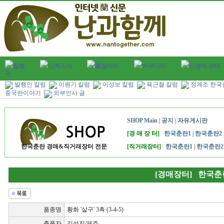
칼럼
난계소식
蘭갤러리
커뮤니티
난경매,판매
국
발행인 칼럼
이원기 칼럼
이성보 칼럼
육근철 칼럼
정계조 한국
중국란이야기
외부인사 글
SHOP Main
|
공지
|
자유게시판
[경 매 장 터]
한국춘란1
|
한국춘란2
한국춘란 경매&직거래장터 전문
[직거래장터]
한국춘란1
|
한국춘란2
[경매장터] 한국춘
품종명
황화 '살구' 3촉 (3-4-5)
출품자
김성진/제주