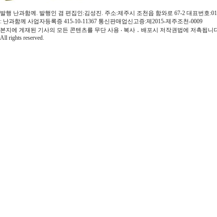
발행 난과함께. 발행인 겸 편집인:김성진. 주소:제주시 조천읍 함와로 67-2 대표번호:010-3579-4
: 난과함께 사업자등록증 415-10-11367 통신판매업신고증:제2015-제주조천-0009
본지에 게재된 기사의 모든 콘텐츠를 무단 사용 ‧ 복사 ․ 배포시 저작권법에 저촉됩니다.
All rights reserved.