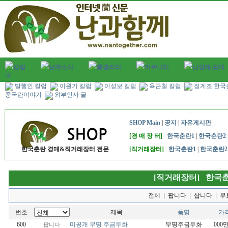
칼럼
난계소식
蘭갤러리
커뮤니티
난경매,판매
국
발행인 칼럼
이원기 칼럼
이성보 칼럼
육근철 칼럼
정계조 한국
중국란이야기
외부인사 글
SHOP Main
|
공지
|
자유게시판
[경 매 장 터]
한국춘란1
|
한국춘란2
한국춘란 경매&직거래장터 전문
[직거래장터]
한국춘란1
|
한국춘란2
[직거래장터] 한국
전체
|
팝니다
|
삽니다
|
무
번호
제목
품명
가
600
미공개 무명 주금두화
무명주금두화
000
팝니다