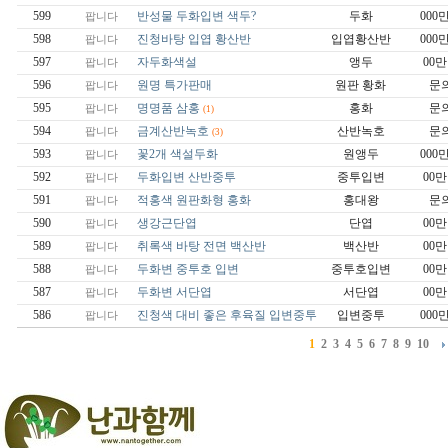
599
반성물 두화입변 색두?
두화
000
팝니다
598
진청바탕 입엽 황산반
입엽황산반
000
팝니다
597
자두화색설
앵두
00
팝니다
596
원명 특가판매
원판 황화
문
팝니다
595
명명품 삼홍
홍화
문
팝니다
(1)
594
금계산반녹호
산반녹호
문
팝니다
(3)
593
꽃2개 색설두화
원앵두
000
팝니다
592
두화입변 산반중투
중투입변
00
팝니다
591
적홍색 원판화형 홍화
홍대왕
문
팝니다
590
생강근단엽
단엽
00
팝니다
589
취록색 바탕 전면 백산반
백산반
00
팝니다
588
두화변 중투호 입변
중투호입변
00
팝니다
587
두화변 서단엽
서단엽
00
팝니다
586
진청색 대비 좋은 후육질 입변중투
입변중투
000
팝니다
1
2
3
4
5
6
7
8
9
10