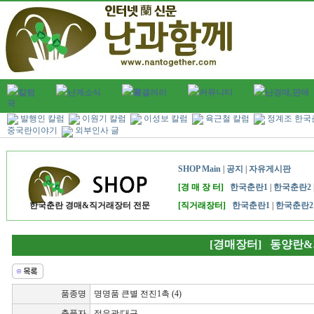
칼럼
난계소식
蘭갤러리
커뮤니티
난경매,판매
국
발행인 칼럼
이원기 칼럼
이성보 칼럼
육근철 칼럼
정계조 한국
중국란이야기
외부인사 글
SHOP Main
|
공지
|
자유게시판
[경 매 장 터]
한국춘란1
|
한국춘란2
한국춘란 경매&직거래장터 전문
[직거래장터]
한국춘란1
|
한국춘란2
[경매장터] 동양란
품종명
명명품 큰별 전진1촉 (4)
출품자
정유광/대구