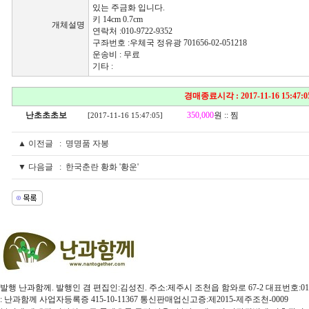
있는 주금화 입니다.
키 14cm 0.7cm
개체설명
연락처 :010-9722-9352
구좌번호 :우체국 정유광 701656-02-051218
운송비 : 무료
기타 :
경매종료시각 : 2017-11-16 15:47:0
난초초초보
350,000
원 :: 찜
[2017-11-16 15:47:05]
▲ 이전글 :
명명품 자봉
▼ 다음글 :
한국춘란 황화 '황운'
발행 난과함께. 발행인 겸 편집인:김성진. 주소:제주시 조천읍 함와로 67-2 대표번호:010-3579-4
: 난과함께 사업자등록증 415-10-11367 통신판매업신고증:제2015-제주조천-0009