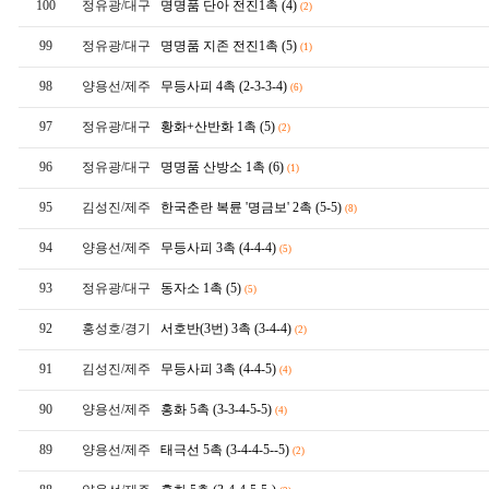
100
정유광/대구
명명품 단아
전진1촉 (4)
(2)
99
정유광/대구
명명품 지존
전진1촉 (5)
(1)
98
양용선/제주
무등사피
4촉 (2-3-3-4)
(6)
97
정유광/대구
황화+산반화
1촉 (5)
(2)
96
정유광/대구
명명품 산방소
1촉 (6)
(1)
95
김성진/제주
한국춘란 복륜 '명금보'
2촉 (5-5)
(8)
94
양용선/제주
무등사피
3촉 (4-4-4)
(5)
93
정유광/대구
동자소
1촉 (5)
(5)
92
홍성호/경기
서호반(3번)
3촉 (3-4-4)
(2)
91
김성진/제주
무등사피
3촉 (4-4-5)
(4)
90
양용선/제주
홍화
5촉 (3-3-4-5-5)
(4)
89
양용선/제주
태극선
5촉 (3-4-4-5--5)
(2)