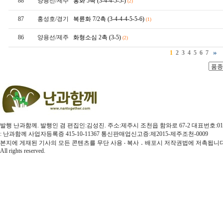
88
양용선/제주
홍화
5촉 (3-4-4-5-5-)
(2)
87
홍성호/경기
복륜화
7/2촉 (3-4-4-4-5-5-6)
(1)
86
양용선/제주
화형소심
2촉 (3-5)
(2)
1
2
3
4
5
6
7
발행 난과함께. 발행인 겸 편집인:김성진. 주소:제주시 조천읍 함와로 67-2 대표번호:010-3579-4
: 난과함께 사업자등록증 415-10-11367 통신판매업신고증:제2015-제주조천-0009
본지에 게재된 기사의 모든 콘텐츠를 무단 사용 ‧ 복사 ․ 배포시 저작권법에 저촉됩니다.
All rights reserved.