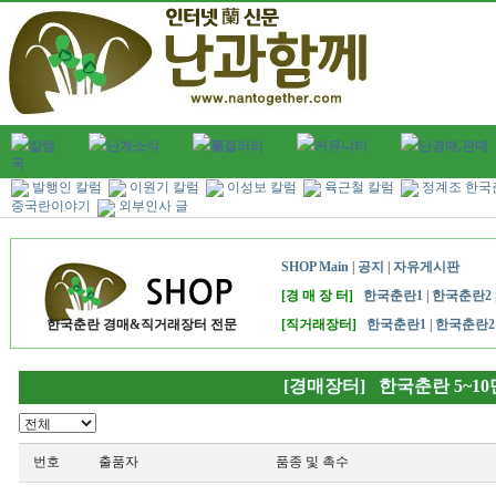
칼럼
난계소식
蘭갤러리
커뮤니티
난경매,판매
국
발행인 칼럼
이원기 칼럼
이성보 칼럼
육근철 칼럼
정계조 한국
중국란이야기
외부인사 글
SHOP Main
|
공지
|
자유게시판
[경 매 장 터]
한국춘란1
|
한국춘란2
한국춘란 경매&직거래장터 전문
[직거래장터]
한국춘란1
|
한국춘란2
[경매장터] 한국춘란 5~1
번호
출품자
품종 및 촉수