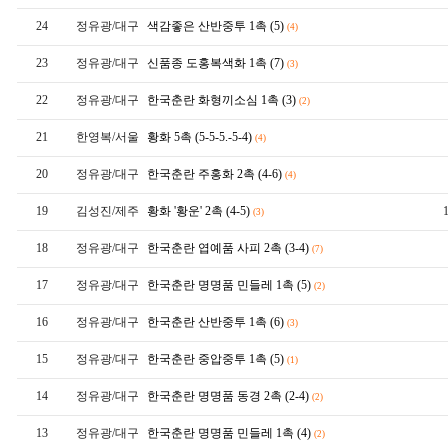
24
정유광/대구
색감좋은 산반중투
1촉 (5)
(4)
23
정유광/대구
신품종 도홍복색화
1촉 (7)
(3)
22
정유광/대구
한국춘란 화형끼소심
1촉 (3)
(2)
21
한영복/서울
황화
5촉 (5-5-5.-5-4)
(4)
20
정유광/대구
한국춘란 주홍화
2촉 (4-6)
(4)
19
김성진/제주
황화 '황운'
2촉 (4-5)
(3)
18
정유광/대구
한국춘란 엽예품 사피
2촉 (3-4)
(7)
17
정유광/대구
한국춘란 명명품 민들레
1촉 (5)
(2)
16
정유광/대구
한국춘란 산반중투
1촉 (6)
(3)
15
정유광/대구
한국춘란 중압중투
1촉 (5)
(1)
14
정유광/대구
한국춘란 명명품 동경
2촉 (2-4)
(2)
13
정유광/대구
한국춘란 명명품 민들레
1촉 (4)
(2)