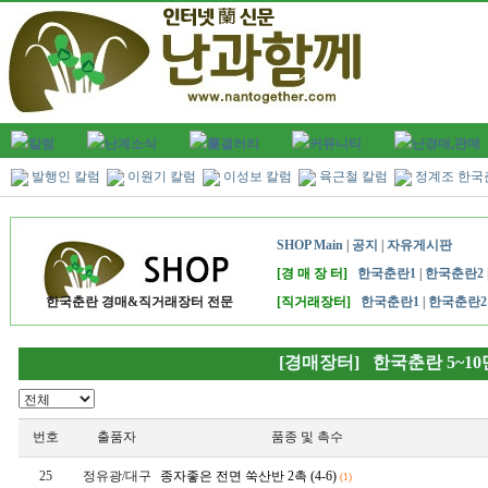
칼럼
난계소식
蘭갤러리
커뮤니티
난경매,판매
발행인 칼럼
이원기 칼럼
이성보 칼럼
육근철 칼럼
정계조 한국
SHOP Main
|
공지
|
자유게시판
[경 매 장 터]
한국춘란1
|
한국춘란2
한국춘란 경매&직거래장터 전문
[직거래장터]
한국춘란1
|
한국춘란2
[경매장터] 한국춘란 5~1
번호
출품자
품종 및 촉수
25
정유광/대구
종자좋은 전면 쑥산반
2촉 (4-6)
(1)