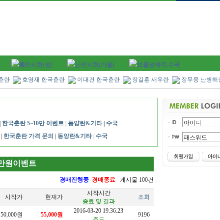
蘭전시회(봄)
난전시회(가을)
보물섬제주,수국
춘란
호영재 한국춘란
이대건 한국춘란
장길훈 새우란
장무웅 난병해
|
한국춘란 5~10만 이벤트
|
동양란&기타
|
수국
|
한국춘란 가격 문의
|
동양란&기타
|
수국
0만원이벤트
경매진행중
경매종료
게시물 100건
시작시간
시작가
현재가
조회
종료 및 결과
2016-03-20 19:36:23
50,000원
55,000원
9196
주도