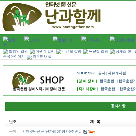
칼럼
난계소식
蘭갤러리
커뮤니티
난경매,판매
국
발행인 칼럼
이원기 칼럼
이성보 칼럼
육근철 칼럼
정계조 한국
중국란이야기
외부인사 글
SHOP Main
|
공지
|
자유게시판
[경 매 장 터]
한국춘란1
|
한국춘란2
한국춘란 경매&직거래장터 전문
[직거래장터]
한국춘란1
|
한국춘란2
공지사항
번호
제 목
공지
인터넷난신문 '난과함께' 창간6주년 …