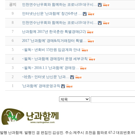
공지
인천연수난우회와 함께하는 코로나19 대구시…
9
인터넷난신문 '난과함께' 창간6주년 …
8
인천연수난우회와 함께하는 코로나19 대구시…
7
난과함께 2017년 한국춘란 특별경매(2/2)
6
2017 '난과함께' 경매&직거래장터 특별…
5
<필독> 년회비 15만원 입금계좌 안내
4
<필독> 난과함께 경매장터 운영 세부규칙
3
<필독> 2016.1.1 '난과함께' 경매장…
2
<社告> 인터넷 난신문 '난과…
1
'난과함께' 경매운영규칙
발행 난과함께. 발행인 겸 편집인:김성진. 주소:제주시 조천읍 함와로 67-2 대표번호:010-3579-4