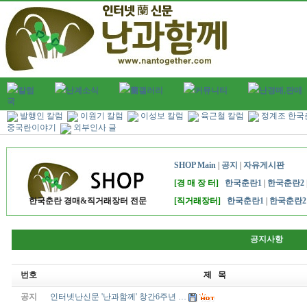
칼럼
난계소식
蘭갤러리
커뮤니티
난경매,판매
국
발행인 칼럼
이원기 칼럼
이성보 칼럼
육근철 칼럼
정계조 한국
중국란이야기
외부인사 글
SHOP Main
|
공지
|
자유게시판
[경 매 장 터]
한국춘란1
|
한국춘란2
한국춘란 경매&직거래장터 전문
[직거래장터]
한국춘란1
|
한국춘란2
공지사항
번호
제 목
공지
인터넷난신문 '난과함께' 창간6주년 …