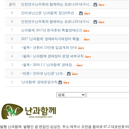
공지
인천연수난우회와 함께하는 코로나19 대구시…
9
인터넷난신문 '난과함께' 창간6주년 …
8
인천연수난우회와 함께하는 코로나19 대구시…
7
난과함께 2017년 한국춘란 특별경매(2/2)
6
2017 '난과함께' 경매&직거래장터 특별…
5
<필독> 년회비 15만원 입금계좌 안내
4
<필독> 난과함께 경매장터 운영 세부규칙
3
<필독> 2016.1.1 '난과함께' 경매장…
2
<社告> 인터넷 난신문 '난과…
1
'난과함께' 경매운영규칙
발행 난과함께. 발행인 겸 편집인:김성진. 주소:제주시 조천읍 함와로 67-2 대표번호:010-3579-4